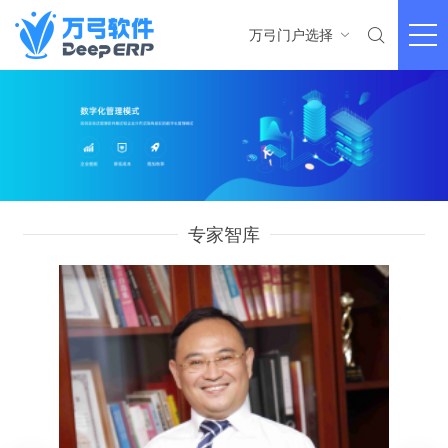

万弓门户选择

专家智库