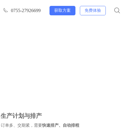


0755-27926699
获取方案
免费体验
合作伙伴
诚聘英才
客户案例
招聘岗位
人才理念
生产计划与排产
订单多、交期紧，需要
快速排产、自动排程