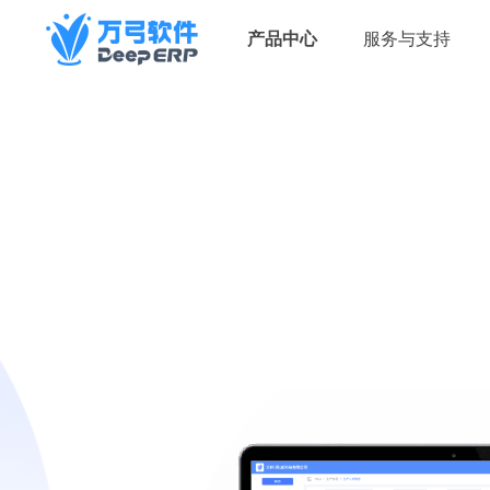
产品中心
服务与支持
产品中心
生态联盟
公司简介
专注打造适合中小微企业的企业经
乐虾科技2021年创立万弓企服品
查看更多>
营数字化管理SaaS平台，为中小微
牌，致力于探索和研究中小微企业
查看更多>
企业提供一站式数字化管理整体解
经营数字化管理模式，首创咨询式
决方案（平台涵盖HCM、BPM、
管理软件模式和企业分布式架构组
PM、CRM、SCM、WMS、KM、
织的数字化管理模式，专注打造适
FMS等管理模块）
合中小微企业的企业经营数字化管
理SaaS平台，为中小微企业提供一
站式数字化管理整体解决方案
查看更多>