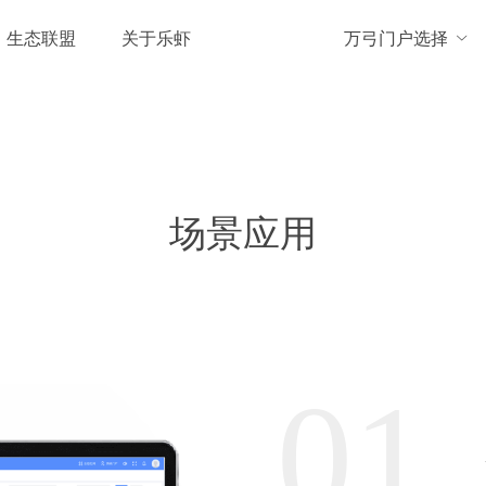
生态联盟
关于乐虾
万弓门户选择

万弓软件
管理知识小课堂
渠道合作
乐虾档案
万弓硬件
落地实施方案与流程
生态合作
专家智库
解决方案
动态资讯
人力资本管理（HCM）
代理商政策
企业简介
经销商政策
企业4G考勤机
企业战略实战专家
解决方案一
最新新闻
场景应用
业务流程管理（BPM）
代理商政策
企业文化
经销商政策
人脸识别考勤机
创新创业导师
行业资讯
产品生命周期管理（PLM）
企业资质
工业级平板电脑
企业实战专家
客户关系管理（CRM）
员工动态
PDA工业级智能手持终端
人力资源管理专家
订单管理系统（OMS）
联系我们
PDA工业级智能手持终端升
财务管理专家
01.
级版
供应链管理系统（SCM）
企业简介
企业数字化管理架构师
桌面热转印条码打印机
质量管理系统（QMS）
企业文化
企业战略实战专家
·