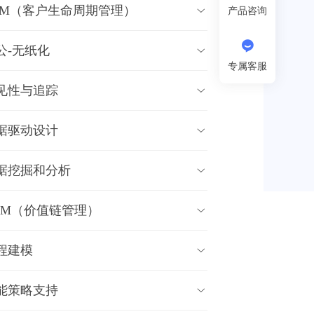
LM（客户生命周期管理）

产品咨询

公-无纸化

专属客服
见性与追踪

据驱动设计

据挖掘和分析

CM（价值链管理）

程建模

能策略支持
