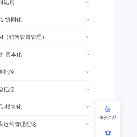
同规划

品-协同化

PM（销售管道管理）

才-资本化

险把控

险把控

品-模块化


体验产品
库运营管理理论

