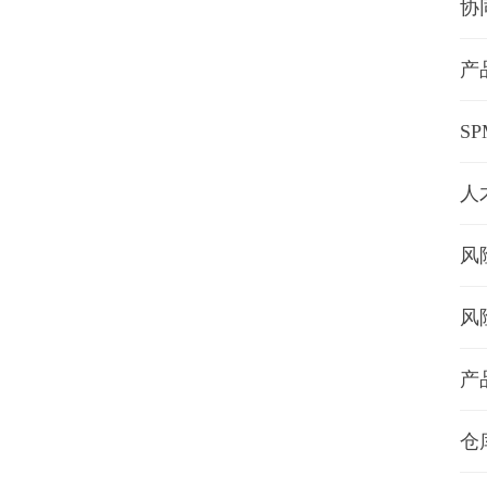
协
产
S
人
风
风
产
仓