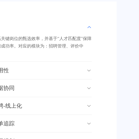

高关键岗位的甄选效率，并基于“人才匹配度”保障
聘成功率。对应的模块为：招聘管理、评价中
。
用性

据协同

聘-线上化

单追踪
