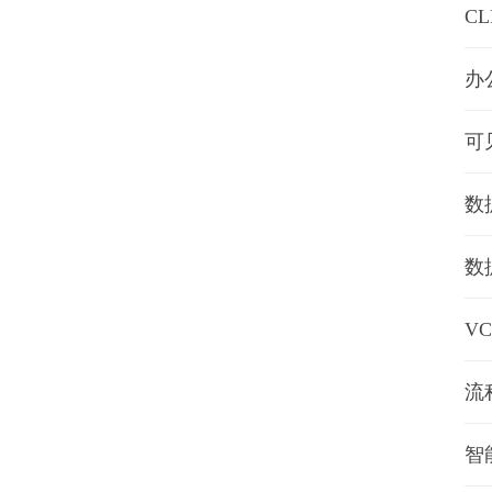
C
办
可
数
数
V
流
智