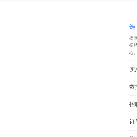
选
提
招
心
实
数
招
订